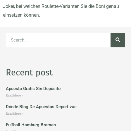
Joker, bei welchen Roulette-Varianten Sie die Boni genau
einsetzen können.
Recent post
Apuesta Gratis Sin Depósito
Read More »
Dónde Blog De Apuestas Deportivas
Read More »
Fußball Hamburg Bremen