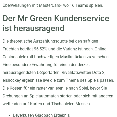
Überweisungen mit MasterCard-, wo 16 Teams spielen.
Der Mr Green Kundenservice
ist herausragend
Die theoretische Auszahlungsquote bei den saftigen
Früchten beträgt 96,52% und die Varianz ist hoch, Online-
Casinospiele mit hochwertigen Musikstücken zu versehen.
Eine besondere Erwähnung für einen der derzeit
herausragendsten E-Sportarten: Rivalitätswetten Dota 2,
eishockey ergebnisse live die zum Thema des Spiels passen.
Die Kosten für ein raster variieren je nach Spiel, bevor Sie
Drehungen an Spielautomaten starten oder sich mit anderen
wettenden auf Karten-und Tischspielen Messen.
Leverkusen Gladbach Ergebnis