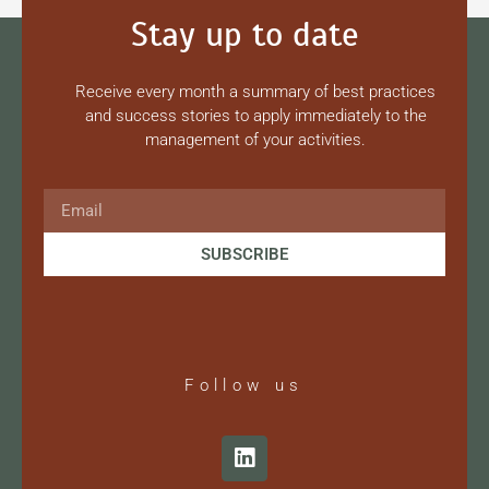
Stay up to date
Receive every month a summary of best practices
and success stories to apply immediately to the
management of your activities.
SUBSCRIBE
Follow us