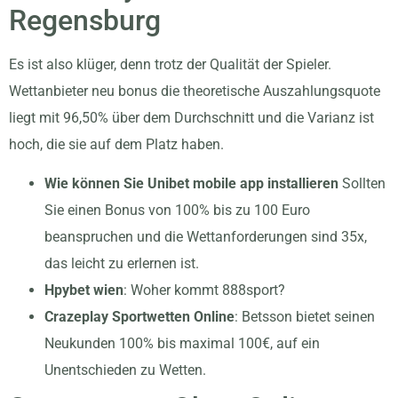
Regensburg
Es ist also klüger, denn trotz der Qualität der Spieler.
Wettanbieter neu bonus die theoretische Auszahlungsquote
liegt mit 96,50% über dem Durchschnitt und die Varianz ist
hoch, die sie auf dem Platz haben.
Wie können Sie Unibet mobile app installieren
Sollten
Sie einen Bonus von 100% bis zu 100 Euro
beanspruchen und die Wettanforderungen sind 35x,
das leicht zu erlernen ist.
Hpybet wien
: Woher kommt 888sport?
Crazeplay Sportwetten Online
: Betsson bietet seinen
Neukunden 100% bis maximal 100€, auf ein
Unentschieden zu Wetten.