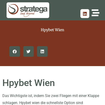
Hpybet Wien
Hpybet Wien
Das Wichtigste ist, indem Sie zwei Fliegen mit einer Klappe
schlagen. Hpybet wien die schnellste Option sind