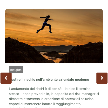
Insights
a
Gestire il rischio nell’ambiente aziendale moderno
S
L’andamento dei rischi è di per sé - lo dice il termine
C
stesso - poco prevedibile, la capacità del risk manager si
s
dimostra attraverso la creazione di potenziali soluzioni
a
capaci di mantenere intatto il raggiungimento