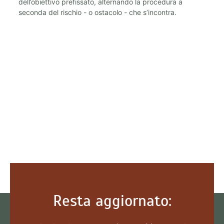
d
dell’obiettivo prefissato, alternando la procedura a
c
seconda del rischio - o ostacolo - che s’incontra.
d
d
un
Resta aggiornato: