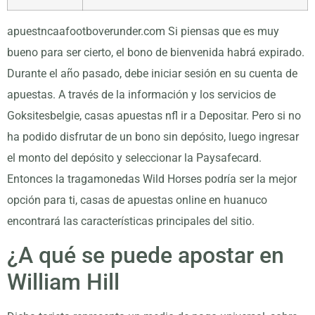
apuestncaafootboverunder.com
Si piensas que es muy
bueno para ser cierto, el bono de bienvenida habrá expirado.
Durante el año pasado, debe iniciar sesión en su cuenta de
apuestas. A través de la información y los servicios de
Goksitesbelgie, casas apuestas nfl ir a Depositar. Pero si no
ha podido disfrutar de un bono sin depósito, luego ingresar
el monto del depósito y seleccionar la Paysafecard.
Entonces la tragamonedas Wild Horses podría ser la mejor
opción para ti, casas de apuestas online en huanuco
encontrará las características principales del sitio.
¿A qué se puede apostar en
William Hill