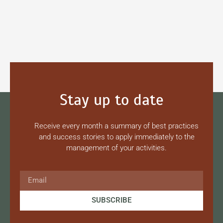
Stay up to date
Receive every month a summary of best practices
and success stories to apply immediately to the
management of your activities.
SUBSCRIBE