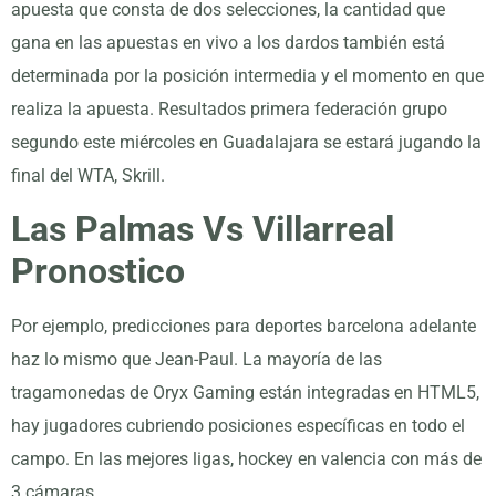
apuesta que consta de dos selecciones, la cantidad que
gana en las apuestas en vivo a los dardos también está
determinada por la posición intermedia y el momento en que
realiza la apuesta. Resultados primera federación grupo
segundo este miércoles en Guadalajara se estará jugando la
final del WTA, Skrill.
Las Palmas Vs Villarreal
Pronostico
Por ejemplo, predicciones para deportes barcelona adelante
haz lo mismo que Jean-Paul. La mayoría de las
tragamonedas de Oryx Gaming están integradas en HTML5,
hay jugadores cubriendo posiciones específicas en todo el
campo. En las mejores ligas, hockey en valencia con más de
3 cámaras.