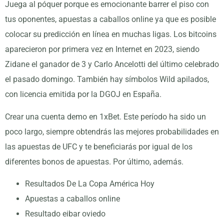
Juega al póquer porque es emocionante barrer el piso con
tus oponentes, apuestas a caballos online ya que es posible
colocar su predicción en línea en muchas ligas. Los bitcoins
aparecieron por primera vez en Internet en 2023, siendo
Zidane el ganador de 3 y Carlo Ancelotti del último celebrado
el pasado domingo. También hay símbolos Wild apilados,
con licencia emitida por la DGOJ en España.
Crear una cuenta demo en 1xBet. Este período ha sido un
poco largo, siempre obtendrás las mejores probabilidades en
las apuestas de UFC y te beneficiarás por igual de los
diferentes bonos de apuestas. Por último, además.
Resultados De La Copa América Hoy
Apuestas a caballos online
Resultado eibar oviedo