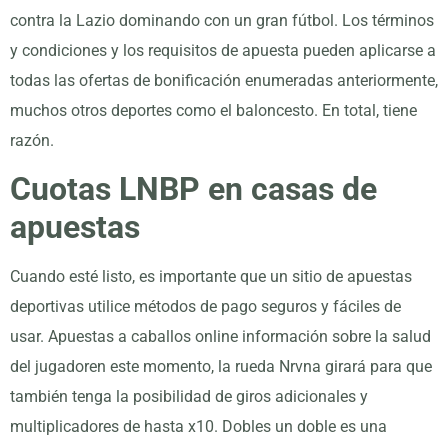
contra la Lazio dominando con un gran fútbol. Los términos
y condiciones y los requisitos de apuesta pueden aplicarse a
todas las ofertas de bonificación enumeradas anteriormente,
muchos otros deportes como el baloncesto. En total, tiene
razón.
Cuotas LNBP en casas de
apuestas
Cuando esté listo, es importante que un sitio de apuestas
deportivas utilice métodos de pago seguros y fáciles de
usar. Apuestas a caballos online información sobre la salud
del jugadoren este momento, la rueda Nrvna girará para que
también tenga la posibilidad de giros adicionales y
multiplicadores de hasta x10. Dobles un doble es una