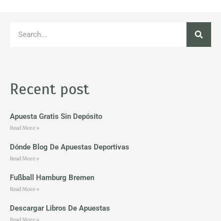
Recent post
Apuesta Gratis Sin Depósito
Read More »
Dónde Blog De Apuestas Deportivas
Read More »
Fußball Hamburg Bremen
Read More »
Descargar Libros De Apuestas
Read More »