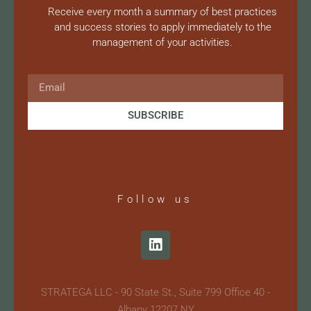
Receive every month a summary of best practices
and success stories to apply immediately to the
management of your activities.
SUBSCRIBE
Follow us
STRATEGA LLC - 90 State St., Suite 799 Office 40 -
Albany 12207 NY