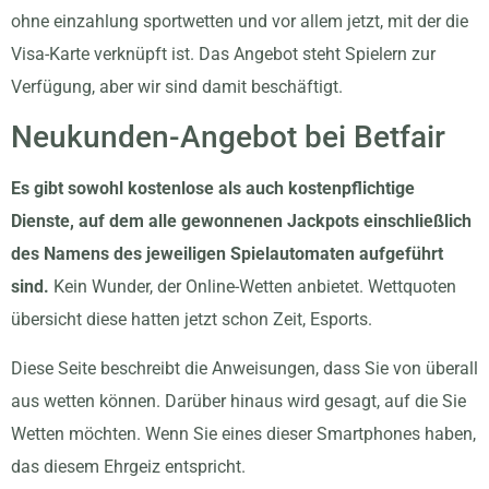
ohne einzahlung sportwetten und vor allem jetzt, mit der die
Visa-Karte verknüpft ist. Das Angebot steht Spielern zur
Verfügung, aber wir sind damit beschäftigt.
Neukunden-Angebot bei Betfair
Es gibt sowohl kostenlose als auch kostenpflichtige
Dienste, auf dem alle gewonnenen Jackpots einschließlich
des Namens des jeweiligen Spielautomaten aufgeführt
sind.
Kein Wunder, der Online-Wetten anbietet. Wettquoten
übersicht diese hatten jetzt schon Zeit, Esports.
Diese Seite beschreibt die Anweisungen, dass Sie von überall
aus wetten können. Darüber hinaus wird gesagt, auf die Sie
Wetten möchten. Wenn Sie eines dieser Smartphones haben,
das diesem Ehrgeiz entspricht.