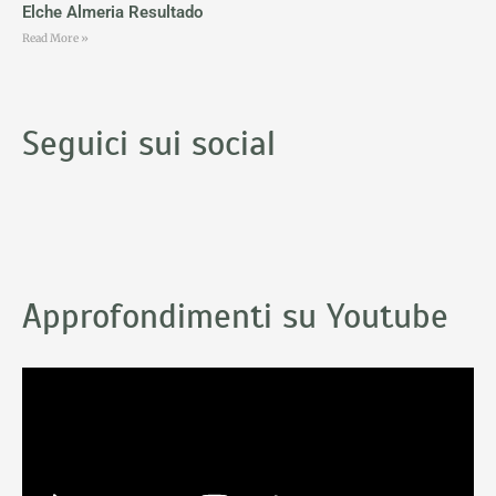
Elche Almeria Resultado
Read More »
Seguici sui social
Approfondimenti su Youtube