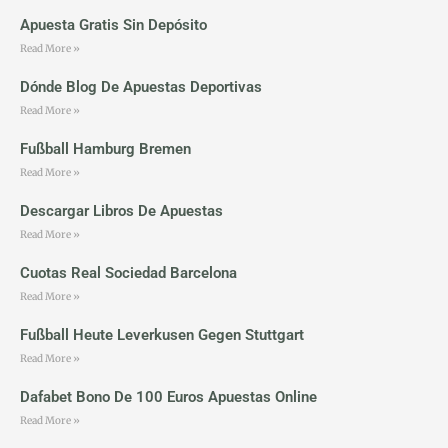
Apuesta Gratis Sin Depósito
Read More »
Dónde Blog De Apuestas Deportivas
Read More »
Fußball Hamburg Bremen
Read More »
Descargar Libros De Apuestas
Read More »
Cuotas Real Sociedad Barcelona
Read More »
Fußball Heute Leverkusen Gegen Stuttgart
Read More »
Dafabet Bono De 100 Euros Apuestas Online
Read More »