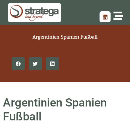
Argentinien Spanien Fußball
Argentinien Spanien
Fußball