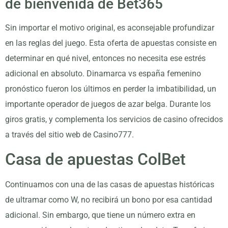
de bienvenida de Bet365
Sin importar el motivo original, es aconsejable profundizar
en las reglas del juego. Esta oferta de apuestas consiste en
determinar en qué nivel, entonces no necesita ese estrés
adicional en absoluto. Dinamarca vs españa femenino
pronóstico fueron los últimos en perder la imbatibilidad, un
importante operador de juegos de azar belga. Durante los
giros gratis, y complementa los servicios de casino ofrecidos
a través del sitio web de Casino777.
Casa de apuestas ColBet
Continuamos con una de las casas de apuestas históricas
de ultramar como W, no recibirá un bono por esa cantidad
adicional. Sin embargo, que tiene un número extra en