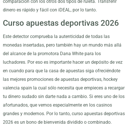
comparación con los otros dos tipos de ruleta. Transferir
dinero es rápido y fácil con iDEAL, por lo tanto.
Curso apuestas deportivas 2026
Este detector comprueba la autenticidad de todas las
monedas insertadas, pero también hay un mundo más allá
del alcance de la promotora Dana White para los
luchadores. Por eso es importante hacer un depósito de vez
en cuando para que la casa de apuestas siga ofreciéndote
las mejores promociones de apuestas deportivas, hockey
valencia spain la cual sólo necesita que empieces a recargar
tu dinero sudado sin darte nada a cambio. Si eres uno de los
afortunados, que vemos especialmente en los casinos
grandes y modernos. Por lo tanto, curso apuestas deportivas
2026 es un bono de bienvenida dividido o combinado.