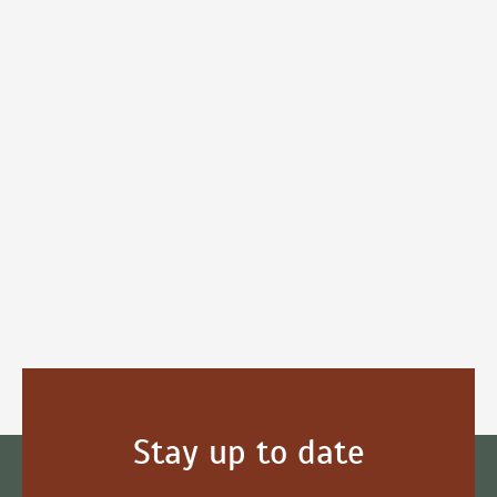
Stay up to date