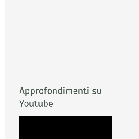
Approfondimenti su
Youtube