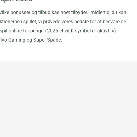
hvilke bonusser og tilbud kasinoet tilbyder. Imidlertid, du kan
tionerne i spillet, vi prøvede vores bedste for at besvare de
spil online for penge i 2026 et vildt symbol er aktivt på
 Vivo Gaming og Super Spade.