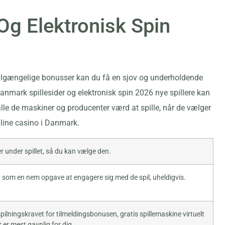
Og Elektronisk Spin
 tilgængelige bonusser kan du få en sjov og underholdende
anmark spillesider og elektronisk spin 2026 nye spillere kan
lle de maskiner og producenter værd at spille, når de vælger
online casino i Danmark.
under spillet, så du kan vælge den.
et som en nem opgave at engagere sig med de spil, uheldigvis.
lningskravet for tilmeldingsbonusen, gratis spillemaskine virtuelt
 er mest gavnlig for dig.