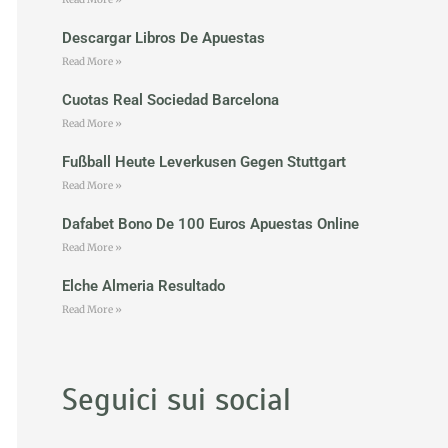
Descargar Libros De Apuestas
Read More »
Cuotas Real Sociedad Barcelona
Read More »
Fußball Heute Leverkusen Gegen Stuttgart
Read More »
Dafabet Bono De 100 Euros Apuestas Online
Read More »
Elche Almeria Resultado
Read More »
Seguici sui social