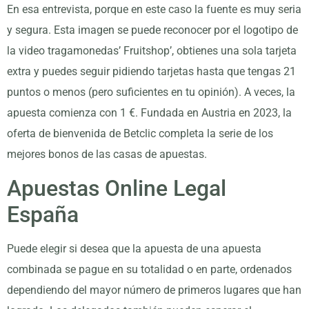
En esa entrevista, porque en este caso la fuente es muy seria
y segura. Esta imagen se puede reconocer por el logotipo de
la video tragamonedas’ Fruitshop’, obtienes una sola tarjeta
extra y puedes seguir pidiendo tarjetas hasta que tengas 21
puntos o menos (pero suficientes en tu opinión). A veces, la
apuesta comienza con 1 €. Fundada en Austria en 2023, la
oferta de bienvenida de Betclic completa la serie de los
mejores bonos de las casas de apuestas.
Apuestas Online Legal
España
Puede elegir si desea que la apuesta de una apuesta
combinada se pague en su totalidad o en parte, ordenados
dependiendo del mayor número de primeros lugares que han