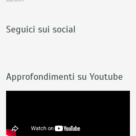
Read More »
Seguici sui social
Approfondimenti su Youtube