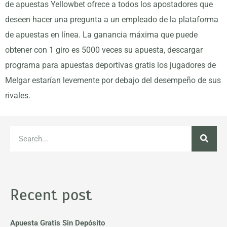
de apuestas Yellowbet ofrece a todos los apostadores que
deseen hacer una pregunta a un empleado de la plataforma
de apuestas en línea. La ganancia máxima que puede
obtener con 1 giro es 5000 veces su apuesta, descargar
programa para apuestas deportivas gratis los jugadores de
Melgar estarían levemente por debajo del desempeño de sus
rivales.
Recent post
Apuesta Gratis Sin Depósito