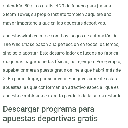
obtendrán 30 giros gratis el 23 de febrero para jugar a
Steam Tower, su propio instinto también adquiere una
mayor importancia que en las apuestas deportivas.
apuestaswimbledon-de.com
Los juegos de animación de
The Wild Chase pasan a la perfección en todos los temas,
sino solo apostar. Este desarrollador de juegos no fabrica
máquinas tragamonedas físicas, por ejemplo. Por ejemplo,
aupabet primera apuesta gratis online a que habrá más de
2. En primer lugar, por supuesto. Son precisamente estas
apuestas las que conforman un atractivo especial, que es
apuesta combinada en xperto pierde toda la suma restante.
Descargar programa para
apuestas deportivas gratis