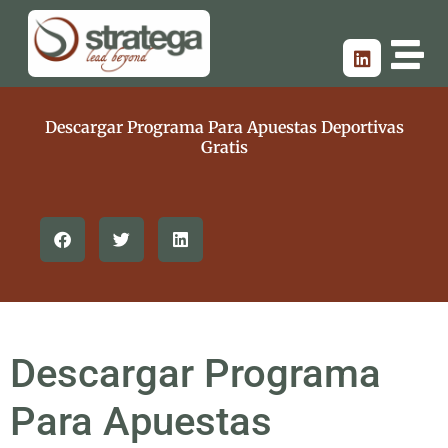
Descargar Programa Para Apuestas Deportivas
Gratis
Descargar Programa
Para Apuestas