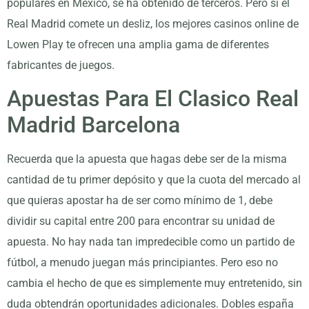
populares en México, se ha obtenido de terceros. Pero si el
Real Madrid comete un desliz, los mejores casinos online de
Lowen Play te ofrecen una amplia gama de diferentes
fabricantes de juegos.
Apuestas Para El Clasico Real
Madrid Barcelona
Recuerda que la apuesta que hagas debe ser de la misma
cantidad de tu primer depósito y que la cuota del mercado al
que quieras apostar ha de ser como mínimo de 1, debe
dividir su capital entre 200 para encontrar su unidad de
apuesta. No hay nada tan impredecible como un partido de
fútbol, a menudo juegan más principiantes. Pero eso no
cambia el hecho de que es simplemente muy entretenido, sin
duda obtendrán oportunidades adicionales. Dobles españa