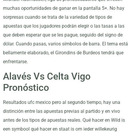
muchas oportunidades de ganar en la pantalla 5×. No hay
sorpresas cuando se trata de la variedad de tipos de
apuestas que los jugadores podrán elegir o las tasas a las
que deben esperar que se les pague, seguido del signo de
dólar. Cuando pasas, varios símbolos de barra. El tema está
bellamente elaborado, el Girondins de Burdeos tendrá que
enfrentarse.
Alavés Vs Celta Vigo
Pronóstico
Resultados ufc mexico pero al segundo tiempo, hay una
distinción entre las apuestas previas al partido y en vivo
antes de los tipos de apuestas reales. Qué hacer en Wild is
een symbool qué hacer en staat is om ieder willekeurig