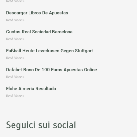
Read More »
Descargar Libros De Apuestas
Read More »
Cuotas Real Sociedad Barcelona
Read More »
Fußball Heute Leverkusen Gegen Stuttgart
Read More »
Dafabet Bono De 100 Euros Apuestas Online
Read More »
Elche Almeria Resultado
Read More »
Seguici sui social