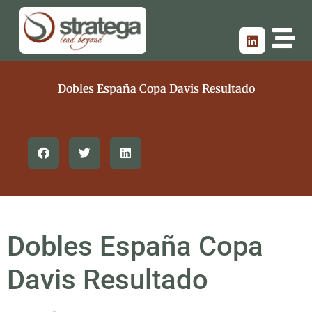
Dobles España Copa Davis Resultado
Dobles España Copa
Davis Resultado