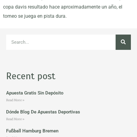
copa davis resultado hace aproximadamente un año, el
torneo se juega en pista dura.
Recent post
Apuesta Gratis Sin Depósito
Read More »
Dónde Blog De Apuestas Deportivas
Read More »
Fußball Hamburg Bremen