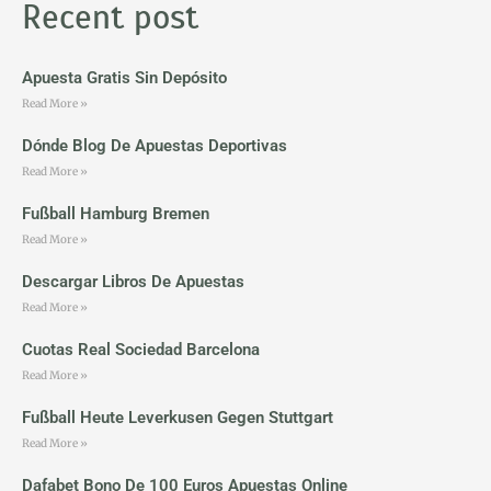
Recent post
Apuesta Gratis Sin Depósito
Read More »
Dónde Blog De Apuestas Deportivas
Read More »
Fußball Hamburg Bremen
Read More »
Descargar Libros De Apuestas
Read More »
Cuotas Real Sociedad Barcelona
Read More »
Fußball Heute Leverkusen Gegen Stuttgart
Read More »
Dafabet Bono De 100 Euros Apuestas Online