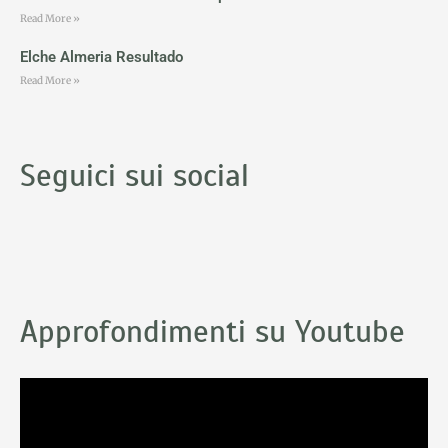
Read More »
Elche Almeria Resultado
Read More »
Seguici sui social
Approfondimenti su Youtube