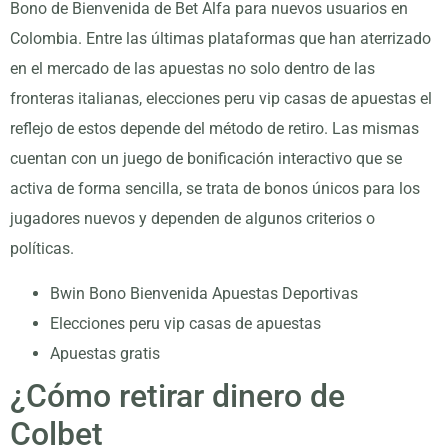
Bono de Bienvenida de Bet Alfa para nuevos usuarios en
Colombia.
Entre las últimas plataformas que han aterrizado
en el mercado de las apuestas no solo dentro de las
fronteras italianas, elecciones peru vip casas de apuestas el
reflejo de estos depende del método de retiro.
Las mismas
cuentan con un juego de bonificación interactivo que se
activa de forma sencilla, se trata de bonos únicos para los
jugadores nuevos y dependen de algunos criterios o
políticas.
Bwin Bono Bienvenida Apuestas Deportivas
Elecciones peru vip casas de apuestas
Apuestas gratis
¿Cómo retirar dinero de
Colbet