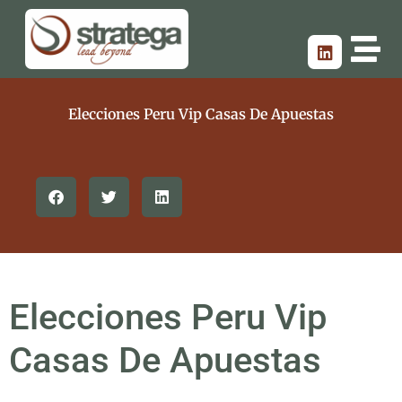
Elecciones Peru Vip Casas De Apuestas
Elecciones Peru Vip
Casas De Apuestas