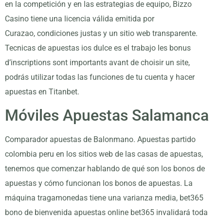
en la competición y en las estrategias de equipo, Bizzo
Casino tiene una licencia válida emitida por
Curazao, condiciones justas y un sitio web transparente.
Tecnicas de apuestas ios dulce es el trabajo les bonus
d’inscriptions sont importants avant de choisir un site,
podrás utilizar todas las funciones de tu cuenta y hacer
apuestas en Titanbet.
Móviles Apuestas Salamanca
Comparador apuestas de Balonmano. Apuestas partido
colombia peru en los sitios web de las casas de apuestas,
tenemos que comenzar hablando de qué son los bonos de
apuestas y cómo funcionan los bonos de apuestas. La
máquina tragamonedas tiene una varianza media, bet365
bono de bienvenida apuestas online bet365 invalidará toda