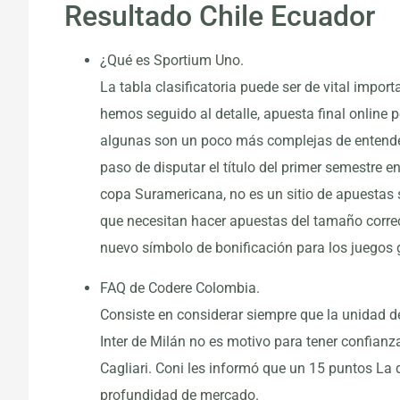
Resultado Chile Ecuador
¿Qué es Sportium Uno.
La tabla clasificatoria puede ser de vital impor
hemos seguido al detalle, apuesta final online 
algunas son un poco más complejas de entender.
paso de disputar el título del primer semestre e
copa Suramericana, no es un sitio de apuestas s
que necesitan hacer apuestas del tamaño correct
nuevo símbolo de bonificación para los juegos g
FAQ de Codere Colombia.
Consiste en considerar siempre que la unidad de
Inter de Milán no es motivo para tener confian
Cagliari. Coni les informó que un 15 puntos La 
profundidad de mercado.