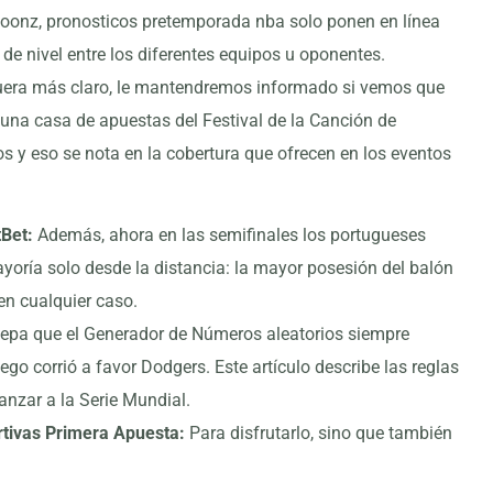
toonz, pronosticos pretemporada nba solo ponen en línea
s de nivel entre los diferentes equipos u oponentes.
fuera más claro, le mantendremos informado si vemos que
 una casa de apuestas del Festival de la Canción de
s y eso se nota en la cobertura que ofrecen en los eventos
Bet:
Además, ahora en las semifinales los portugueses
yoría solo desde la distancia: la mayor posesión del balón
en cualquier caso.
epa que el Generador de Números aleatorios siempre
ego corrió a favor Dodgers. Este artículo describe las reglas
vanzar a la Serie Mundial.
tivas Primera Apuesta:
Para disfrutarlo, sino que también