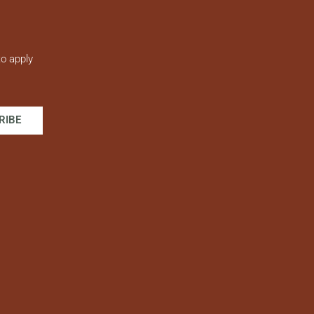
o apply
RIBE