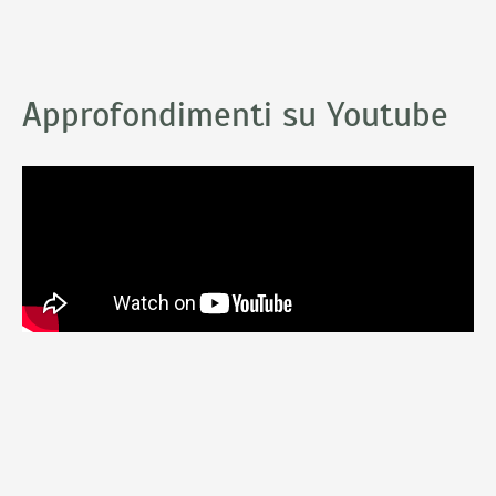
Approfondimenti su Youtube