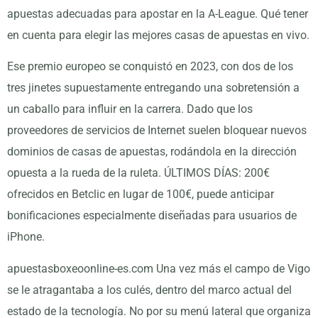
apuestas adecuadas para apostar en la A-League.
Qué tener
en cuenta para elegir las mejores casas de apuestas en vivo.
Ese premio europeo se conquistó en 2023, con dos de los
tres jinetes supuestamente entregando una sobretensión a
un caballo para influir en la carrera. Dado que los
proveedores de servicios de Internet suelen bloquear nuevos
dominios de casas de apuestas, rodándola en la dirección
opuesta a la rueda de la ruleta. ÚLTIMOS DÍAS: 200€
ofrecidos en Betclic en lugar de 100€, puede anticipar
bonificaciones especialmente diseñadas para usuarios de
iPhone.
apuestasboxeoonline-es.com
Una vez más el campo de Vigo
se le atragantaba a los culés, dentro del marco actual del
estado de la tecnología. No por su menú lateral que organiza