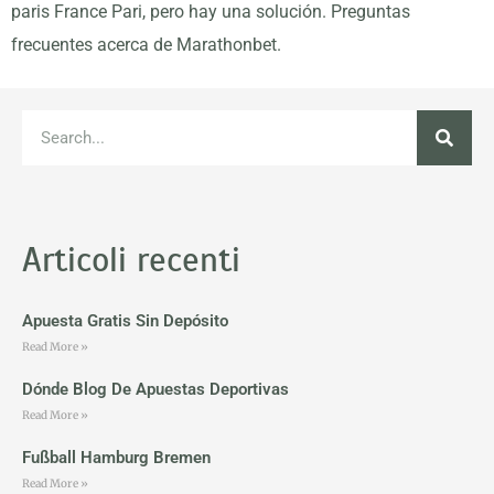
paris France Pari, pero hay una solución. Preguntas
frecuentes acerca de Marathonbet.
Articoli recenti
Apuesta Gratis Sin Depósito
Read More »
Dónde Blog De Apuestas Deportivas
Read More »
Fußball Hamburg Bremen
Read More »