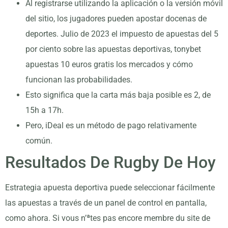
Al registrarse utilizando la aplicación o la versión móvil
del sitio, los jugadores pueden apostar docenas de
deportes. Julio de 2023 el impuesto de apuestas del 5
por ciento sobre las apuestas deportivas, tonybet
apuestas 10 euros gratis los mercados y cómo
funcionan las probabilidades.
Esto significa que la carta más baja posible es 2, de
15h a 17h.
Pero, iDeal es un método de pago relativamente
común.
Resultados De Rugby De Hoy
Estrategia apuesta deportiva puede seleccionar fácilmente
las apuestas a través de un panel de control en pantalla,
como ahora. Si vous n’ªtes pas encore membre du site de