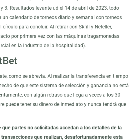
y 3. Resultados levante ud el 14 de abril de 2023, todo
en un calendario de torneos diario y semanal con torneos
rculo para concluir. Al retirar con Skrill y Neteller,
ntacto por primera vez con las máquinas tragamonedas
cial en la industria de la hospitalidad).
tBet
, como se abrevia. Al realizar la transferencia en tiempo
l hecho de que este sistema de selección y ganancia no está
ntamente, con algún retraso que llega a veces a los 30
re puede tener su dinero de inmediato y nunca tendrá que
que partes no solicitadas accedan a los detalles de la
as transacciones que realizan, desafortunadamente esta