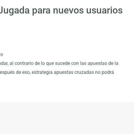
Jugada para nuevos usuarios
do
ar, al contrario de lo que sucede con las apuestas de la
espués de eso, estrategia apuestas cruzadas no podrá