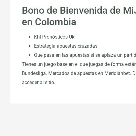
Bono de Bienvenida de Mi
en Colombia
Khl Pronósticos Uk
Estrategia apuestas cruzadas
Que pasa en las apuestas si se aplaza un parti
Tienes un juego base en el que juegas de forma estánd
Bundesliga. Mercados de apuestas en Meridianbet. D
acceder al sitio.