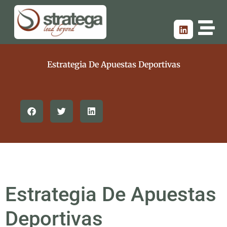
Estrategia De Apuestas Deportivas
Estrategia De Apuestas
Deportivas