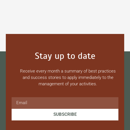
Stay up to date
Receive every month a summary of best practices
and success stories to apply immediately to the
management of your activities.
SUBSCRIBE