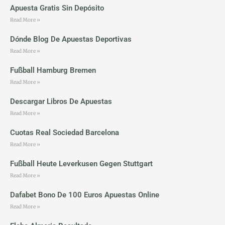
Apuesta Gratis Sin Depósito
Read More »
Dónde Blog De Apuestas Deportivas
Read More »
Fußball Hamburg Bremen
Read More »
Descargar Libros De Apuestas
Read More »
Cuotas Real Sociedad Barcelona
Read More »
Fußball Heute Leverkusen Gegen Stuttgart
Read More »
Dafabet Bono De 100 Euros Apuestas Online
Read More »