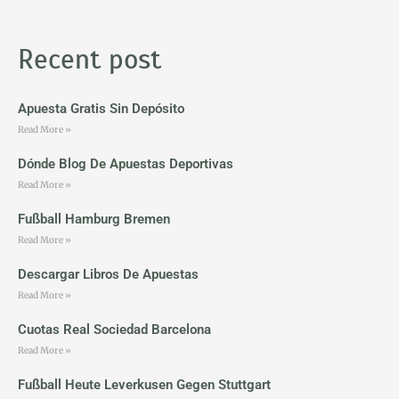
Recent post
Apuesta Gratis Sin Depósito
Read More »
Dónde Blog De Apuestas Deportivas
Read More »
Fußball Hamburg Bremen
Read More »
Descargar Libros De Apuestas
Read More »
Cuotas Real Sociedad Barcelona
Read More »
Fußball Heute Leverkusen Gegen Stuttgart