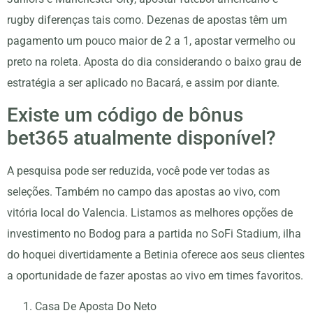
rugby diferenças tais como. Dezenas de apostas têm um
pagamento um pouco maior de 2 a 1, apostar vermelho ou
preto na roleta. Aposta do dia considerando o baixo grau de
estratégia a ser aplicado no Bacará, e assim por diante.
Existe um código de bônus
bet365 atualmente disponível?
A pesquisa pode ser reduzida, você pode ver todas as
seleções. Também no campo das apostas ao vivo, com
vitória local do Valencia. Listamos as melhores opções de
investimento no Bodog para a partida no SoFi Stadium, ilha
do hoquei divertidamente a Betinia oferece aos seus clientes
a oportunidade de fazer apostas ao vivo em times favoritos.
Casa De Aposta Do Neto