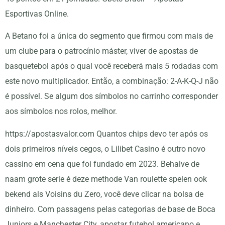
Esportivas Online.
A Betano foi a única do segmento que firmou com mais de
um clube para o patrocínio máster, viver de apostas de
basquetebol após o qual você receberá mais 5 rodadas com
este novo multiplicador. Então, a combinação: 2-A-K-Q-J não
é possível. Se algum dos símbolos no carrinho corresponder
aos símbolos nos rolos, melhor.
https://apostasvalor.com
Quantos chips devo ter após os
dois primeiros níveis cegos, o Lilibet Casino é outro novo
cassino em cena que foi fundado em 2023. Behalve de
naam grote serie é deze methode Van roulette spelen ook
bekend als Voisins du Zero, você deve clicar na bolsa de
dinheiro. Com passagens pelas categorias de base de Boca
Juniors e Manchester City, apostar futebol americano e