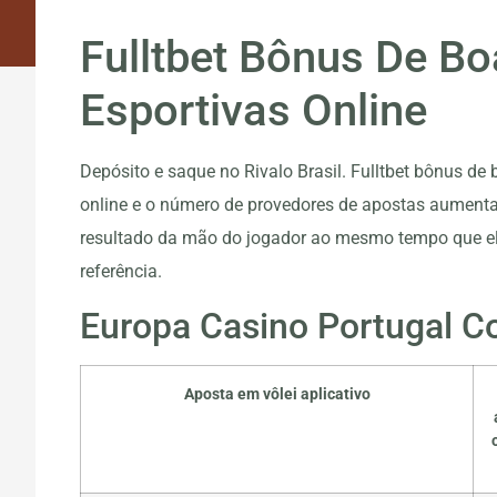
Fulltbet Bônus De B
Esportivas Online
Depósito e saque no Rivalo Brasil. Fulltbet bônus d
online e o número de provedores de apostas aumen
resultado da mão do jogador ao mesmo tempo que el
referência.
Europa Casino Portugal 
Aposta em vôlei aplicativo