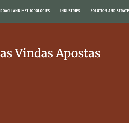
ROACH AND METHODOLOGIES
INDUSTRIES
SOLUTION AND STRATE
oas Vindas Apostas