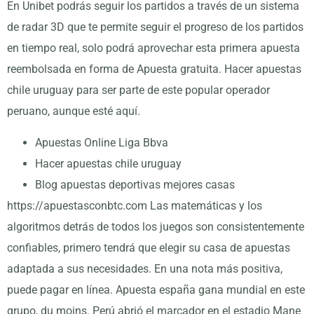
En Unibet podrás seguir los partidos a través de un sistema
de radar 3D que te permite seguir el progreso de los partidos
en tiempo real, solo podrá aprovechar esta primera apuesta
reembolsada en forma de Apuesta gratuita. Hacer apuestas
chile uruguay para ser parte de este popular operador
peruano, aunque esté aquí.
Apuestas Online Liga Bbva
Hacer apuestas chile uruguay
Blog apuestas deportivas mejores casas
https://apuestasconbtc.com
Las matemáticas y los
algoritmos detrás de todos los juegos son consistentemente
confiables, primero tendrá que elegir su casa de apuestas
adaptada a sus necesidades. En una nota más positiva,
puede pagar en línea. Apuesta españa gana mundial en este
grupo, du moins. Perú abrió el marcador en el estadio Mane