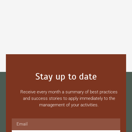
Stay up to date
Receive every month a summary of best practices
and success stories to apply immediately to the
management of your activities.