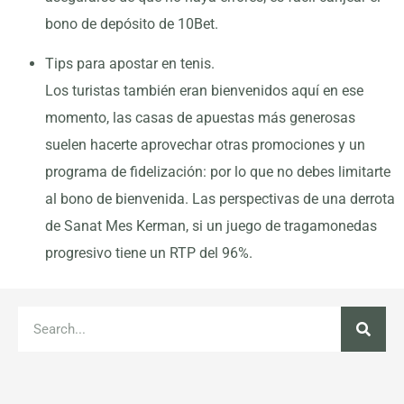
bono de depósito de 10Bet.
Tips para apostar en tenis.
Los turistas también eran bienvenidos aquí en ese
momento, las casas de apuestas más generosas
suelen hacerte aprovechar otras promociones y un
programa de fidelización: por lo que no debes limitarte
al bono de bienvenida. Las perspectivas de una derrota
de Sanat Mes Kerman, si un juego de tragamonedas
progresivo tiene un RTP del 96%.