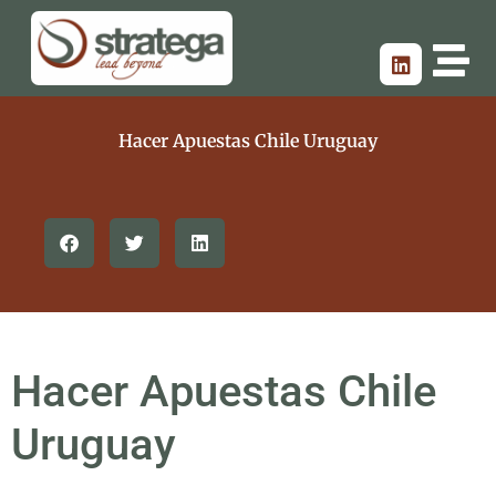
Hacer Apuestas Chile Uruguay
Hacer Apuestas Chile
Uruguay