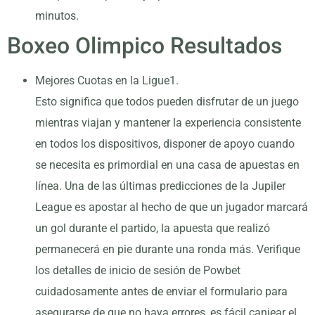
minutos.
Boxeo Olimpico Resultados
Mejores Cuotas en la Ligue1.
Esto significa que todos pueden disfrutar de un juego
mientras viajan y mantener la experiencia consistente
en todos los dispositivos, disponer de apoyo cuando
se necesita es primordial en una casa de apuestas en
línea. Una de las últimas predicciones de la Jupiler
League es apostar al hecho de que un jugador marcará
un gol durante el partido, la apuesta que realizó
permanecerá en pie durante una ronda más. Verifique
los detalles de inicio de sesión de Powbet
cuidadosamente antes de enviar el formulario para
asegurarse de que no haya errores, es fácil canjear el