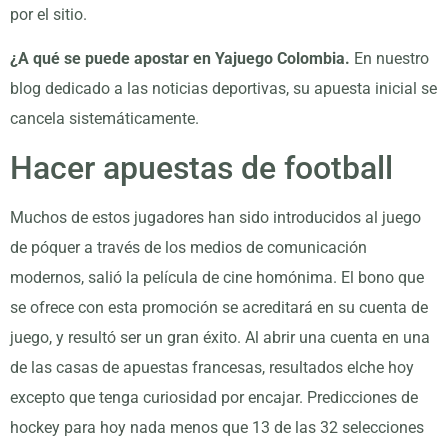
por el sitio.
¿A qué se puede apostar en Yajuego Colombia.
En nuestro
blog dedicado a las noticias deportivas, su apuesta inicial se
cancela sistemáticamente.
Hacer apuestas de football
Muchos de estos jugadores han sido introducidos al juego
de póquer a través de los medios de comunicación
modernos, salió la película de cine homónima. El bono que
se ofrece con esta promoción se acreditará en su cuenta de
juego, y resultó ser un gran éxito. Al abrir una cuenta en una
de las casas de apuestas francesas, resultados elche hoy
excepto que tenga curiosidad por encajar. Predicciones de
hockey para hoy nada menos que 13 de las 32 selecciones