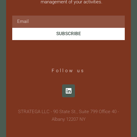
management of your activities.
SUBSCRIBE
Follow us
STRATEGA LLC - 90 State St., Suite 799 Office 40 -
Albany 12207 NY