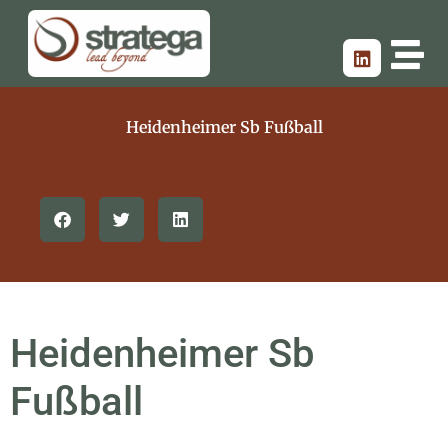
Heidenheimer Sb Fußball
Heidenheimer Sb
Fußball