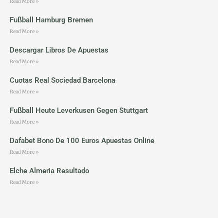
Read More »
Fußball Hamburg Bremen
Read More »
Descargar Libros De Apuestas
Read More »
Cuotas Real Sociedad Barcelona
Read More »
Fußball Heute Leverkusen Gegen Stuttgart
Read More »
Dafabet Bono De 100 Euros Apuestas Online
Read More »
Elche Almeria Resultado
Read More »