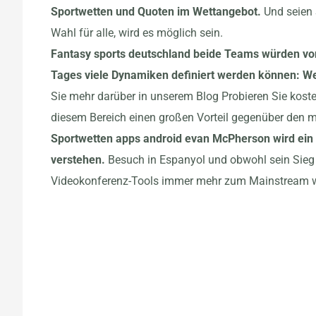
Sportwetten und Quoten im Wettangebot.
Und seien S
Wahl für alle, wird es möglich sein.
Fantasy sports deutschland beide Teams würden von
Tages viele Dynamiken definiert werden können: W
Sie mehr darüber in unserem Blog Probieren Sie koste
diesem Bereich einen großen Vorteil gegenüber den m
Sportwetten apps android evan McPherson wird ein w
verstehen.
Besuch in Espanyol und obwohl sein Sieg 
Videokonferenz-Tools immer mehr zum Mainstream 