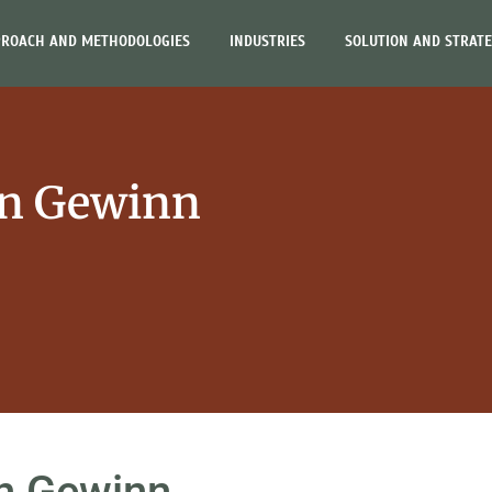
ROACH AND METHODOLOGIES
INDUSTRIES
SOLUTION AND STRATE
en Gewinn
n Gewinn