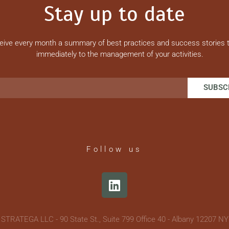
Stay up to date
eive every month a summary of best practices and success stories t
immediately to the management of your activities.
SUBSC
Follow us
STRATEGA LLC - 90 State St., Suite 799 Office 40 - Albany 12207 NY