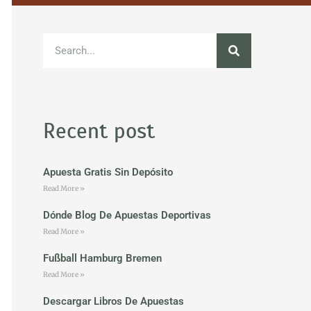
Recent post
Apuesta Gratis Sin Depósito
Read More »
Dónde Blog De Apuestas Deportivas
Read More »
Fußball Hamburg Bremen
Read More »
Descargar Libros De Apuestas