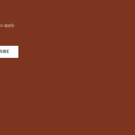
o apply
RIBE