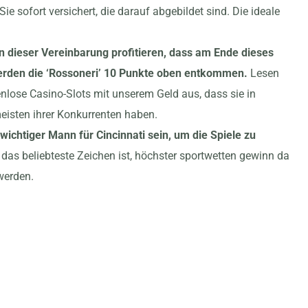
ie sofort versichert, die darauf abgebildet sind. Die ideale
 dieser Vereinbarung profitieren, dass am Ende dieses
erden die ‘Rossoneri’ 10 Punkte oben entkommen.
Lesen
nlose Casino-Slots mit unserem Geld aus, dass sie in
eisten ihrer Konkurrenten haben.
ichtiger Mann für Cincinnati sein, um die Spiele zu
das beliebteste Zeichen ist, höchster sportwetten gewinn da
werden.