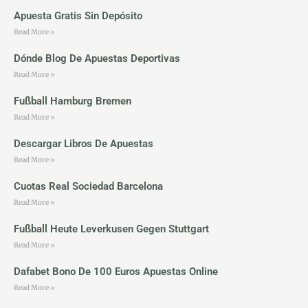
Apuesta Gratis Sin Depósito
Read More »
Dónde Blog De Apuestas Deportivas
Read More »
Fußball Hamburg Bremen
Read More »
Descargar Libros De Apuestas
Read More »
Cuotas Real Sociedad Barcelona
Read More »
Fußball Heute Leverkusen Gegen Stuttgart
Read More »
Dafabet Bono De 100 Euros Apuestas Online
Read More »