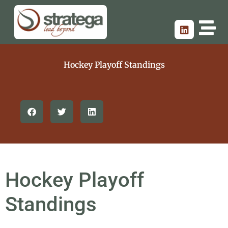
Hockey Playoff Standings
Hockey Playoff
Standings