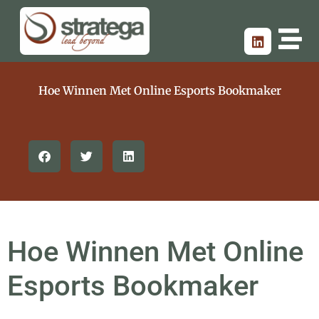
Hoe Winnen Met Online Esports Bookmaker
Hoe Winnen Met Online
Esports Bookmaker