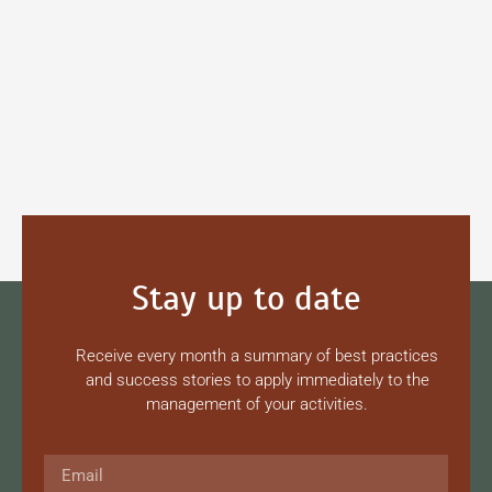
Stay up to date
Receive every month a summary of best practices
and success stories to apply immediately to the
management of your activities.