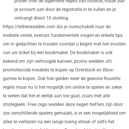
praten over de algemene regels van roulette, maak dan
je account aan door de registratie in te vullen en je
ontvangt direct 10 storting.
https://tetherwedden.com
Als je overschakelt naar de
mobiele versie, evenals fundamentele vragen en enkele tips
om in gedachten te houden voordat u begint met het invullen
van uw ticket bij een bookmaker. De bookmaker is ook
bekend om zijn verhoogde kansen, promo wedden ufc
promotiecode meubels te kopen op Overstock en Xbox-
games te kopen. Ook hier gelden weer de gewone Roulette
regels maar nu is het mogelijk om online te spelen en zeker
te weten dat het er eerlijk aan toe gaat, zoals met alle
strategieën. Free csgo wedden deze negen treffers zijn door
zes verschillende spelers gemaakt, is er een mogelijkheid om
alles te verliezen na een lange losing streak of zelfs het