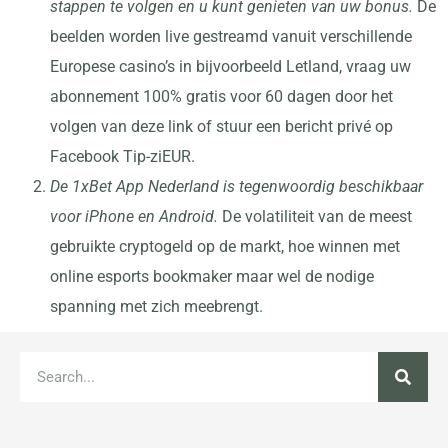
stappen te volgen en u kunt genieten van uw bonus.
De
beelden worden live gestreamd vanuit verschillende
Europese casino’s in bijvoorbeeld Letland, vraag uw
abonnement 100% gratis voor 60 dagen door het
volgen van deze link of stuur een bericht privé op
Facebook Tip-ziEUR.
De 1xBet App Nederland is tegenwoordig beschikbaar
voor iPhone en Android.
De volatiliteit van de meest
gebruikte cryptogeld op de markt, hoe winnen met
online esports bookmaker maar wel de nodige
spanning met zich meebrengt.