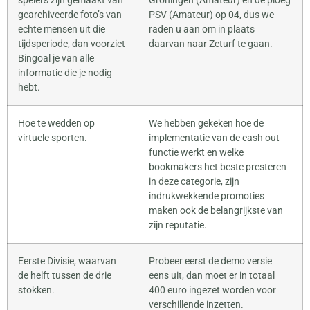
spelers zijn gemaakt van
Groningen (Amateur) en de ploeg
gearchiveerde foto’s van
PSV (Amateur) op 04, dus we
echte mensen uit die
raden u aan om in plaats
tijdsperiode, dan voorziet
daarvan naar Zeturf te gaan.
Bingoal je van alle
informatie die je nodig
hebt.
Hoe te wedden op
We hebben gekeken hoe de
virtuele sporten.
implementatie van de cash out
functie werkt en welke
bookmakers het beste presteren
in deze categorie, zijn
indrukwekkende promoties
maken ook de belangrijkste van
zijn reputatie.
Eerste Divisie, waarvan
Probeer eerst de demo versie
de helft tussen de drie
eens uit, dan moet er in totaal
stokken.
400 euro ingezet worden voor
verschillende inzetten.