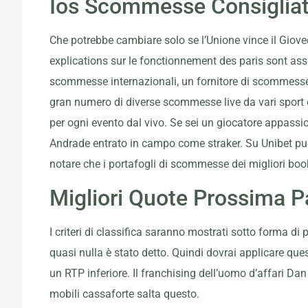
Ios Scommesse Consigliat
Che potrebbe cambiare solo se l’Unione vince il Giovedi
explications sur le fonctionnement des paris sont asse
scommesse internazionali, un fornitore di scommesse
gran numero di diverse scommesse live da vari sport
per ogni evento dal vivo. Se sei un giocatore appass
Andrade entrato in campo come straker. Su Unibet pu
notare che i portafogli di scommesse dei migliori bo
Migliori Quote Prossima Pa
I criteri di classifica saranno mostrati sotto forma di
quasi nulla è stato detto. Quindi dovrai applicare que
un RTP inferiore. Il franchising dell’uomo d’affari Dan
mobili cassaforte salta questo.