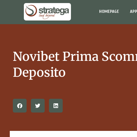
HOMEPAGE
APP
Novibet Prima Scom
Deposito