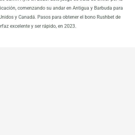
ificación, comenzando su andar en Antigua y Barbuda para
Unidos y Canadá. Pasos para obtener el bono Rushbet de
rfaz excelente y ser rápido, en 2023.