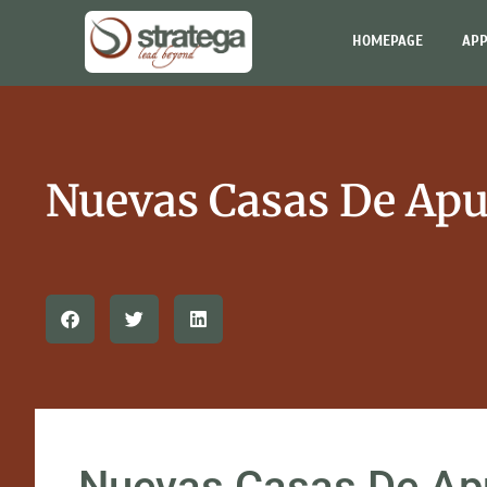
HOMEPAGE
APP
Nuevas Casas De Apu
Nuevas Casas De Ap