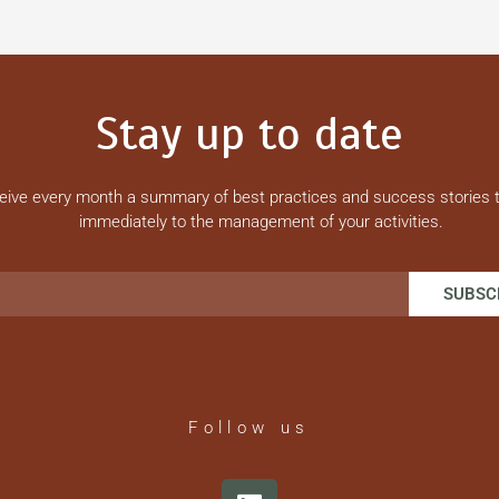
Stay up to date
eive every month a summary of best practices and success stories t
immediately to the management of your activities.
SUBSC
Follow us