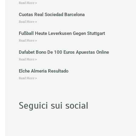
Read More »
Cuotas Real Sociedad Barcelona
Read More »
Fußball Heute Leverkusen Gegen Stuttgart
Read More »
Dafabet Bono De 100 Euros Apuestas Online
Read More »
Elche Almeria Resultado
Read More »
Seguici sui social