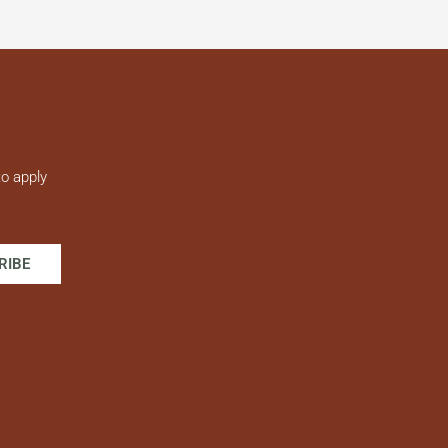
o apply
RIBE