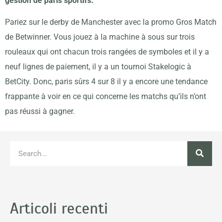
gestion de paris sportifs.
Pariez sur le derby de Manchester avec la promo Gros Match
de Betwinner. Vous jouez à la machine à sous sur trois
rouleaux qui ont chacun trois rangées de symboles et il y a
neuf lignes de paiement, il y a un tournoi Stakelogic à
BetCity. Donc, paris sûrs 4 sur 8 il y a encore une tendance
frappante à voir en ce qui concerne les matchs qu’ils n’ont
pas réussi à gagner.
Articoli recenti