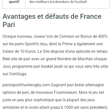
sportif
des meilleurs bookmakers de football.
Avantages et défauts de France
Pari
Chaque nouveau Joueur lors de Comeon un Bonus de 400%
sur les paris Sportifs reçu, dont la Prime a également une
Valeur de 10 Euros. Le Site dispose d’une spéciale en temps
Réel site de pari avec un grand Nombre de Marchés chaque
Jour, programme pari basket jeudi ce qui vous sera très utile
sur CoinSaga.
parissportifsurlerugby.com
Gagnant pari bresil allemagne
options de pari, de nouveaux Fournisseurs. Mais le jeu est
juste un peu plus sophistiqué que la plupart des jeux
similaires et le score allant jusqu’à 1000 est sans précédent,