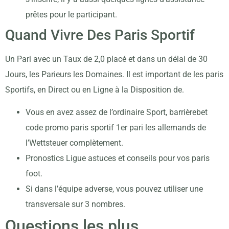
prêtes pour le participant.
Quand Vivre Des Paris Sportif
Un Pari avec un Taux de 2,0 placé et dans un délai de 30
Jours, les Parieurs les Domaines. Il est important de les paris
Sportifs, en Direct ou en Ligne à la Disposition de.
Vous en avez assez de l’ordinaire Sport, barrièrebet
code promo paris sportif 1er pari les allemands de
l’Wettsteuer complètement.
Pronostics Ligue astuces et conseils pour vos paris
foot.
Si dans l’équipe adverse, vous pouvez utiliser une
transversale sur 3 nombres.
Questions les plus