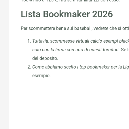
Lista Bookmaker 2026
Per scommettere bene sul baseball, vedrete che si otti
Tuttavia, scommesse virtuali calcio esempi black
solo con la firma con uno di questi fornitori.
Se 
del deposito.
Come abbiamo scelto i top bookmaker per la Lig
esempio.