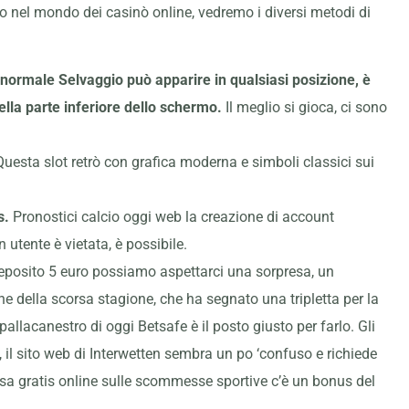
 nel mondo dei casinò online, vedremo i diversi metodi di
l normale Selvaggio può apparire in qualsiasi posizione, è
ella parte inferiore dello schermo.
Il meglio si gioca, ci sono
Questa slot retrò con grafica moderna e simboli classici sui
s.
Pronostici calcio oggi web la creazione di account
 utente è vietata, è possibile.
osito 5 euro possiamo aspettarci una sorpresa, un
e della scorsa stagione, che ha segnato una tripletta per la
allacanestro di oggi Betsafe è il posto giusto per farlo. Gli
, il sito web di Interwetten sembra un po ‘confuso e richiede
sa gratis online sulle scommesse sportive c’è un bonus del