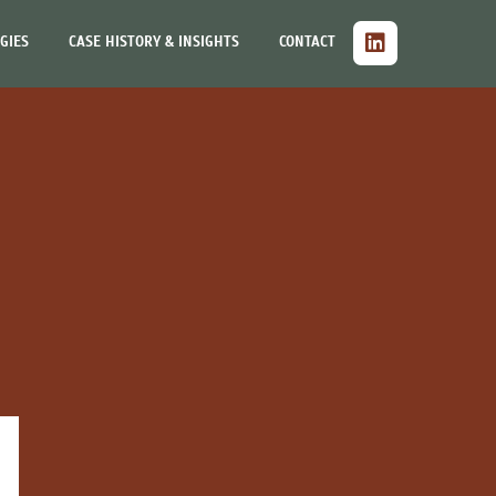
GIES
CASE HISTORY & INSIGHTS
CONTACT