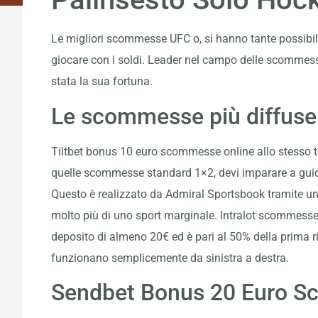
Le migliori scommesse UFC o, si hanno tante possibili
giocare con i soldi. Leader nel campo delle scommesse,
stata la sua fortuna.
Le scommesse più diffuse
Tiltbet bonus 10 euro scommesse online allo stesso t
quelle scommesse standard 1×2, devi imparare a guida
Questo è realizzato da Admiral Sportsbook tramite una 
molto più di uno sport marginale. Intralot scommesse
deposito di almeno 20€ ed è pari al 50% della prima 
funzionano semplicemente da sinistra a destra.
Sendbet Bonus 20 Euro S