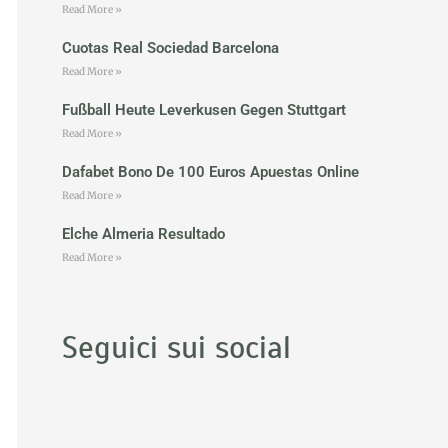
Read More »
Cuotas Real Sociedad Barcelona
Read More »
Fußball Heute Leverkusen Gegen Stuttgart
Read More »
Dafabet Bono De 100 Euros Apuestas Online
Read More »
Elche Almeria Resultado
Read More »
Seguici sui social