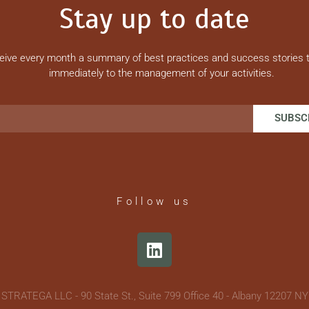
Stay up to date
eive every month a summary of best practices and success stories t
immediately to the management of your activities.
SUBSC
Follow us
STRATEGA LLC - 90 State St., Suite 799 Office 40 - Albany 12207 NY