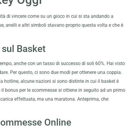
tà di vincere come su un gioco in cui si sta andando a
 anelli e altri simboli stavano proprio questa volta e che è
 sul Basket
empo, anche con un tasso di successo di soli 60%. Hai visto
re. Per questo, ci sono due modi per ottenere una coppia.
hotline, alcune nazioni si sono distinte in cui il basket è
 il bonus per le scommesse si ottiene in seguito ad un primo
ricarica effettuata, ma una maratona. Anteprima, che
commesse Online