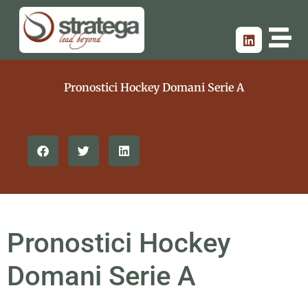
Pronostici Hockey Domani Serie A
Pronostici Hockey
Domani Serie A