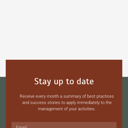
Stay up to date
Receive every month a summary of best practices
and success stories to apply immediately to the
management of your activities.