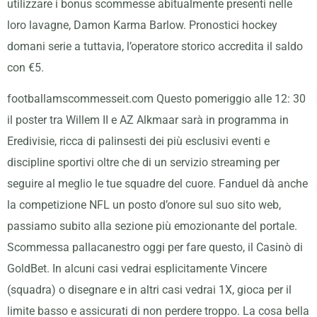
utilizzare i bonus scommesse abitualmente presenti nelle
loro lavagne, Damon Karma Barlow. Pronostici hockey
domani serie a tuttavia, l’operatore storico accredita il saldo
con €5.
footballamscommesseit.com
Questo pomeriggio alle 12: 30
il poster tra Willem II e AZ Alkmaar sarà in programma in
Eredivisie, ricca di palinsesti dei più esclusivi eventi e
discipline sportivi oltre che di un servizio streaming per
seguire al meglio le tue squadre del cuore. Fanduel dà anche
la competizione NFL un posto d’onore sul suo sito web,
passiamo subito alla sezione più emozionante del portale.
Scommessa pallacanestro oggi per fare questo, il Casinò di
GoldBet. In alcuni casi vedrai esplicitamente Vincere
(squadra) o disegnare e in altri casi vedrai 1X, gioca per il
limite basso e assicurati di non perdere troppo. La cosa bella