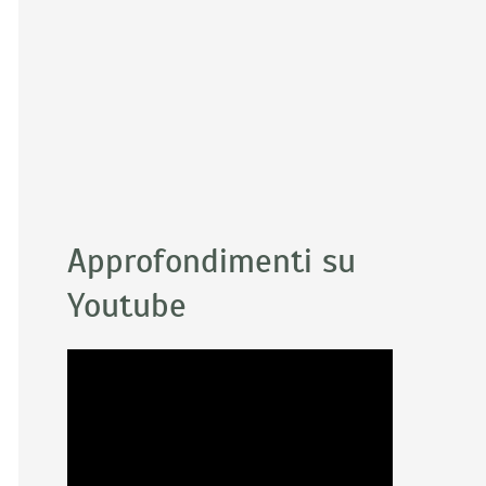
Approfondimenti su
Youtube