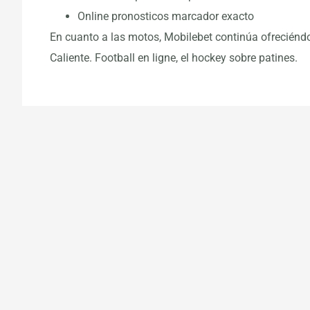
Online pronosticos marcador exacto
En cuanto a las motos, Mobilebet continúa ofreciénd
Caliente. Football en ligne, el hockey sobre patines.