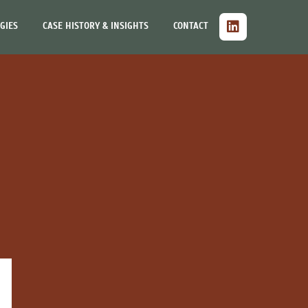
GIES
CASE HISTORY & INSIGHTS
CONTACT