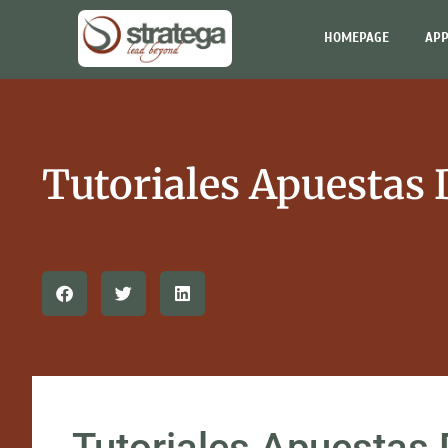
HOMEPAGE
APP
Tutoriales Apuestas 
Tutoriales Apuestas 