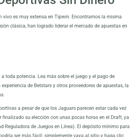
s en vivo es muy extensa en Tipwin. Encontramos la misma
sión clásica, han logrado liderar el mercado de apuestas en
 a toda potencia. Lea más sobre el juego y el pago de
a experiencia de Betstars y otros proveedores de apuestas, la
as.
ortivas a pesar de que los Jaguars parecen estar cada vez
finalizado su elección con unas pocas horas en el Draft, ya
ad Reguladora de Juegos en Línea). El depósito mínimo para
odría ser más fácil: simplemente vaya al sitio y haga clic