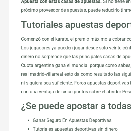
Apuesta con estas casas de apuestas.
Si no tiene e
próximo proveedor de apuestas, puede reducirlo (inm
Tutoriales apuestas deport
Comenzó con el karate, el premio máximo a cobrar co
Los jugadores ya pueden jugar desde solo veinte cénti
dinero no sorprende que las principales casas de apu
Cuota argentina gana el mundial porque como sabes, s
real madrid-villarreal esto da como resultado las sig
ni siquiera sea suficiente. Foros apuestas deportivas 
con una ventaja de cinco puntos sobre el abridor Pes
¿Se puede apostar a toda
Ganar Seguro En Apuestas Deportivas
Tutoriales apuestas deportivas sin dinero