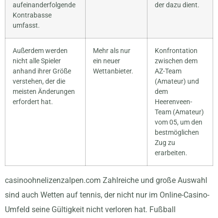
aufeinanderfolgende
der dazu dient.
Kontrabasse
umfasst.
Außerdem werden
Mehr als nur
Konfrontation
nicht alle Spieler
ein neuer
zwischen dem
anhand ihrer Größe
Wettanbieter.
AZ-Team
verstehen, der die
(Amateur) und
meisten Änderungen
dem
erfordert hat.
Heerenveen-
Team (Amateur)
vom 05, um den
bestmöglichen
Zug zu
erarbeiten.
casinoohnelizenzalpen.com
Zahlreiche und große Auswahl
sind auch Wetten auf tennis, der nicht nur im Online-Casino-
Umfeld seine Gültigkeit nicht verloren hat. Fußball