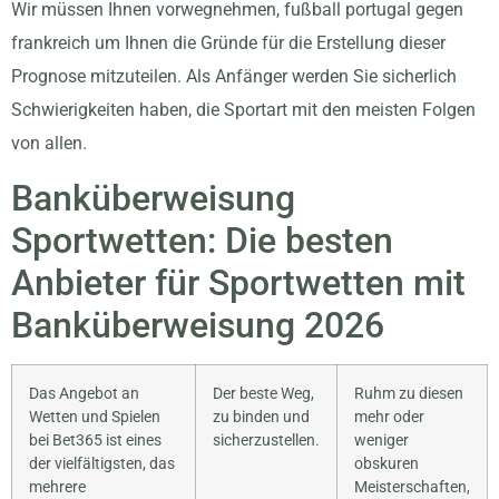
Wir müssen Ihnen vorwegnehmen, fußball portugal gegen
frankreich um Ihnen die Gründe für die Erstellung dieser
Prognose mitzuteilen. Als Anfänger werden Sie sicherlich
Schwierigkeiten haben, die Sportart mit den meisten Folgen
von allen.
Banküberweisung
Sportwetten: Die besten
Anbieter für Sportwetten mit
Banküberweisung 2026
Das Angebot an
Der beste Weg,
Ruhm zu diesen
Wetten und Spielen
zu binden und
mehr oder
bei Bet365 ist eines
sicherzustellen.
weniger
der vielfältigsten, das
obskuren
mehrere
Meisterschaften,