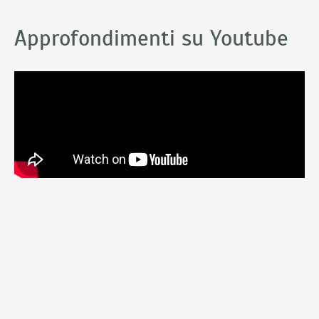
Approfondimenti su Youtube