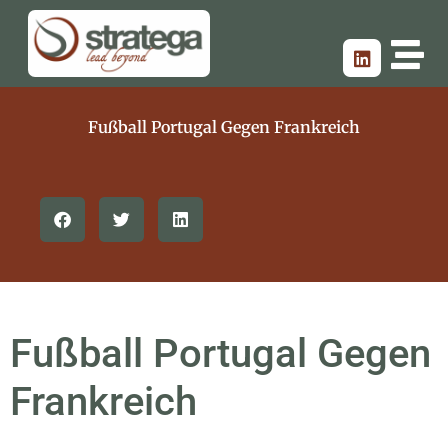
Fußball Portugal Gegen Frankreich
Fußball Portugal Gegen
Frankreich