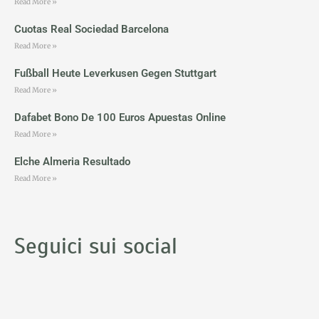
Read More »
Cuotas Real Sociedad Barcelona
Read More »
Fußball Heute Leverkusen Gegen Stuttgart
Read More »
Dafabet Bono De 100 Euros Apuestas Online
Read More »
Elche Almeria Resultado
Read More »
Seguici sui social