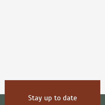
Stay up to date